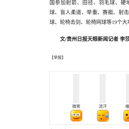
国参加射箭、田径、羽毛球、硬
球、盲人柔道、举重、赛艇、射
球、轮椅击剑、轮椅网球等19个大
文/贵州日报天眼新闻记者 李
【举报】
微笑
流汗