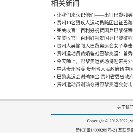
相关新闻
• 让我们来认识他们——出征巴黎残奥
• 贵州10名残疾人运动员随团出征巴
• 完美收官！百利好祝贺国乒巴黎征
• 完美收官！百利好祝贺国乒巴黎征
• 贵州人吴愉闯入巴黎奥运会女子拳击
• 贵州运动员黄娟备战巴黎奥运：首
• 今天晚上，巴黎奥运赛场将迎来另
• 中共贵州省委 贵州省人民政府给中
• 巴黎奥运会谢瑜摘金 贵州省委省
• 贵州运动员谢瑜夺得巴黎奥运会射击
关于我
Copyright © 2012-202
黔ICP备14000209号-2
|
互联网直播