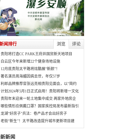
新闻排行
浏览
评论
贵阳将打造CC PARK王府井国贸新天地项目
白云区今年来新增22个健身场地设施
12月底贵阳太平路将炫酷展“新颜”！
著名演员周海媚因病去世，年仅57岁
利郎品牌推荐官张远亮相贵阳见面会，以“简约
计划2024年5月1日正式启用！贵阳将新增一文化
贵阳年末迎来一轮土地集中成交 两家外地房企
哪些情形应佩戴口罩？国家疾控局发布最新指引
龙湖“好房子”兵法：卷产品才会出好房子
老街“新生”！太平路改造提升城市更新项目建
最新新闻