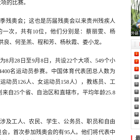
大项的比赛。
夏季残奥会；这也是历届残奥会以来贵州残疾人
的一次，共有10位，他们分别是：蔡丽雯、杨
外链
洪良、何圣羔、程和芳、杨秋霞、娄小龙。
1
8月28日至9月8日，共设22个大项、549个小
2
3
4400名运动员参赛。中国体育代表团总人数为
4
男运动员126人、女运动员158人），教练员、工
5
6
来自25个省、自治区和直辖市，平均年龄25.8
7
8
9
涉及工人、农民、学生、公务员、职员和自由
10
奥会，首次参加残奥会的有95人。他们将代表中