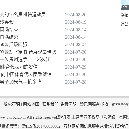
外链
会的10名贵州籍运动员！
2024-08-20
举报邮
黎残奥会
2024-08-19
违法
程圆满结束
2024-08-14
程圆满结束
2024-08-14
50公斤级四强
2024-08-04
秀紧张却坚定 期待展现最佳状
2024-07-30
外一位贵州选手——米久江
2024-07-29
国体育代表团的贺信
2024-07-29
政府向中国体育代表团致贺信
2024-07-29
男子10米气手枪金牌
2024-07-28
们
|
版权声明
|
网站地图
|
联系我们
|
免责声明
|
黔讯网服务邮箱：gzyisaide@
2, www.qx162.com. All rights reserved.黔讯网 未经同意不得复制和镜像 |
本网
备案号：黔ILS备201708030002 |
互联网新闻信息服务从业培训资格证