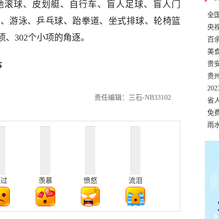
地滚球、皮划艇、自行车、盲人足球、盲人门
全
击、游泳、乒乓球、跆拳道、坐式排球、轮椅篮
错
央
项、302个小项的角逐。
温
百
正式
美
两
贵
莎
贵
名
20
责任编辑：三石-NB33102
色
省
资
免
展，
雨
难过
羡慕
愤怒
流泪