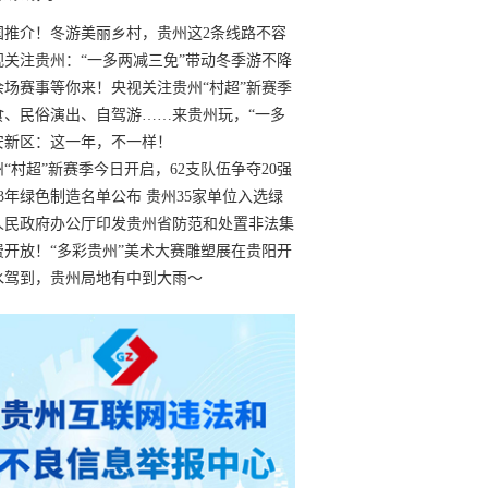
国推介！冬游美丽乡村，贵州这2条线路不容
过
视关注贵州：“一多两减三免”带动冬季游不降
余场赛事等你来！央视关注贵州“村超”新赛季
“打响”
食、民俗演出、自驾游……来贵州玩，“一多
减三免”！
安新区：这一年，不一样！
州“村超”新赛季今日开启，62支队伍争夺20强
额
23年绿色制造名单公布 贵州35家单位入选绿
工厂
人民政府办公厅印发贵州省防范和处置非法集
工作实施细则
费开放！“多彩贵州”美术大赛雕塑展在贵阳开
持续至1月19日
水驾到，贵州局地有中到大雨～