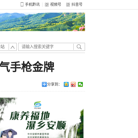
手机黔讯
视频号
抖音号
全站
米气手枪金牌
分享到：