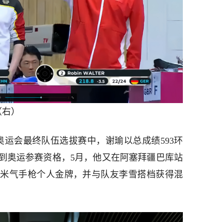
（右）
奥运会最终队伍选拔赛中，谢瑜以总成绩593环
到奥运参赛资格，5月，他又在阿塞拜疆巴库站
10米气手枪个人金牌，并与队友李雪搭档获得混