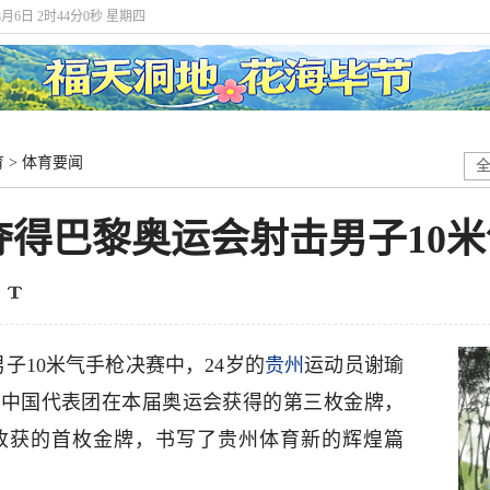
年8月6日 2时44分2秒 星期四
育
>
体育要闻
夺得巴黎奥运会射击男子10
男子10米气手枪决赛中，24岁的
贵州
运动员谢瑜
是中国代表团在本届奥运会获得的第三枚金牌，
收获的首枚金牌，书写了贵州体育新的辉煌篇