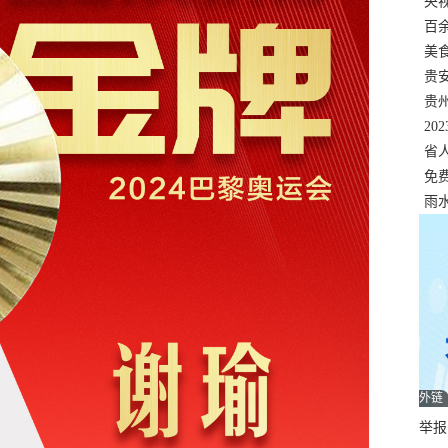
错
央
温
百
正式
美
两
贵
贵
名
20
色
省
资
免
展，
雨
外链
举报邮