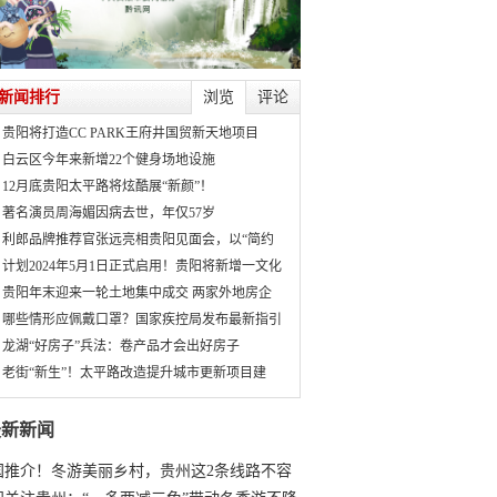
新闻排行
浏览
评论
贵阳将打造CC PARK王府井国贸新天地项目
白云区今年来新增22个健身场地设施
12月底贵阳太平路将炫酷展“新颜”！
著名演员周海媚因病去世，年仅57岁
利郎品牌推荐官张远亮相贵阳见面会，以“简约
计划2024年5月1日正式启用！贵阳将新增一文化
贵阳年末迎来一轮土地集中成交 两家外地房企
哪些情形应佩戴口罩？国家疾控局发布最新指引
龙湖“好房子”兵法：卷产品才会出好房子
老街“新生”！太平路改造提升城市更新项目建
最新新闻
国推介！冬游美丽乡村，贵州这2条线路不容