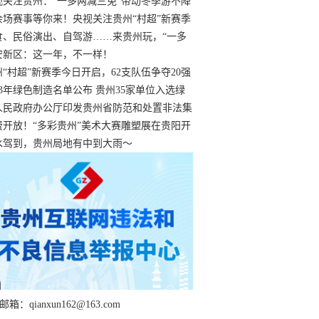
过
视关注贵州：“一多两减三免”带动冬季游不降
余场赛事等你来！央视关注贵州“村超”新赛季
“打响”
食、民俗演出、自驾游……来贵州玩，“一多
减三免”！
安新区：这一年，不一样！
州“村超”新赛季今日开启，62支队伍争夺20强
额
23年绿色制造名单公布 贵州35家单位入选绿
工厂
人民政府办公厅印发贵州省防范和处置非法集
工作实施细则
费开放！“多彩贵州”美术大赛雕塑展在贵阳开
持续至1月19日
水驾到，贵州局地有中到大雨～
箱：qianxun162@163.com