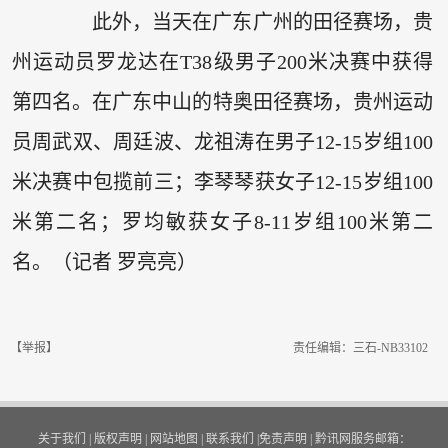
此外，当天在广东广州的田径赛场，贵
州运动员罗龙达在T38级男子200米决赛中获得
第四名。在广东中山的特奥田径赛场，贵州运动
员周武双、周廷波、龙祖涛在男子12-15岁组100
米决赛中包揽前三；李琴琴获女子12-15岁组100
米第二名；罗均敏获女子8-11岁组100米第二
名。（记者 罗亮亮）
【举报】
责任编辑：三石-NB33102
关于我们
|
版权声明
|
网站地图
|
联系我们
|
免责声明
|
黔讯网服务邮箱：