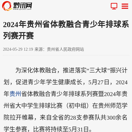
2024年贵州省体教融合青少年排球系
列赛开赛
2024-05-29 12:19
来源：贵州省人民政府网站
为深化体教融合，推进落实“三大球”振兴计
划，促进青少年学生健康成长，5月27日，2024
年
贵州
省体教融合青少年排球系列赛暨2024年贵
州省大中学生排球比赛（初中组）在贵州师范学
院拉开帷幕，来自全省的28支参赛队共300余名
学生参赛，比赛将持续至5月31日。