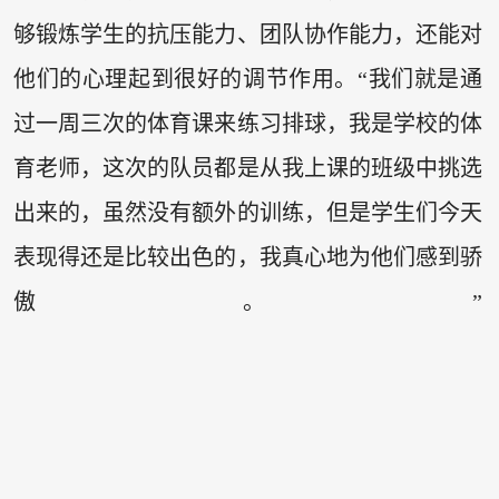
够锻炼学生的抗压能力、团队协作能力，还能对
他们的心理起到很好的调节作用。“我们就是通
过一周三次的体育课来练习排球，我是学校的体
育老师，这次的队员都是从我上课的班级中挑选
出来的，虽然没有额外的训练，但是学生们今天
表现得还是比较出色的，我真心地为他们感到骄
傲。”