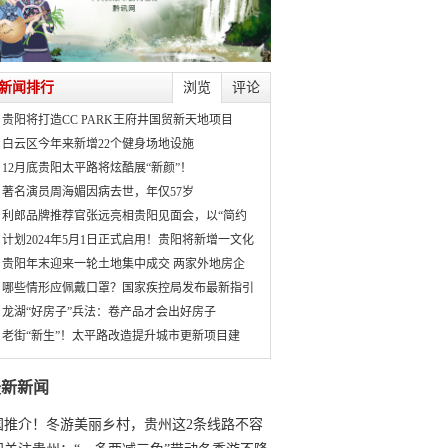
新闻排行
浏览
评论
贵阳将打造CC PARK王府井国贸新天地项目
白云区今年来新增22个健身场地设施
12月底贵阳太平路将炫酷展“新颜”！
著名演员周海媚因病去世，年仅57岁
利郎品牌推荐官张远亮相贵阳见面会，以“简约
计划2024年5月1日正式启用！贵阳将新增一文化
贵阳年末迎来一轮土地集中成交 两家外地房企
哪些情形应佩戴口罩？国家疾控局发布最新指引
龙湖“好房子”兵法：卷产品才会出好房子
老街“新生”！太平路改造提升城市更新项目建
最新新闻
国推介！冬游美丽乡村，贵州这2条线路不容