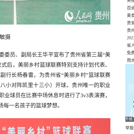
错
央
温
百
正式
美
两
贵
贵
涂敏摄
名
20
色
省
资
免
委委员、副局长王华平宣布了贵州省第三届“美
展，
雨
仪式后，美丽乡村篮球联赛特别支持计划代表、
副行长杨春雷，为贵州省“美丽乡村”篮球联赛
里八小对阵凯里十三小）开球。贵州唯一的职业
职业球员在比赛中场休息时进行了3v3表演赛，
场每一名孩子的篮球梦想。
外链
举报邮