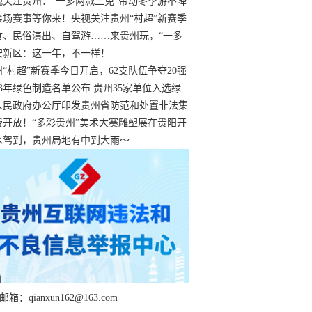
过
视关注贵州：“一多两减三免”带动冬季游不降
余场赛事等你来！央视关注贵州“村超”新赛季
“打响”
食、民俗演出、自驾游……来贵州玩，“一多
减三免”！
安新区：这一年，不一样！
州“村超”新赛季今日开启，62支队伍争夺20强
额
23年绿色制造名单公布 贵州35家单位入选绿
工厂
人民政府办公厅印发贵州省防范和处置非法集
工作实施细则
费开放！“多彩贵州”美术大赛雕塑展在贵阳开
持续至1月19日
水驾到，贵州局地有中到大雨～
箱：qianxun162@163.com