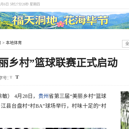
8月6日 5时27分29秒 星期四
育
>
本地体育
丽乡村”篮球联赛正式启动
字号：
敏） 4月28日，
贵州
省第三届“美丽乡村”篮球
江县台盘村“村BA”球场举行，村味十足的“村