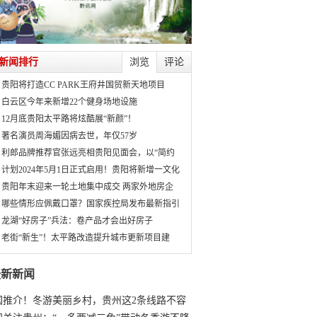
新闻排行
浏览
评论
贵阳将打造CC PARK王府井国贸新天地项目
白云区今年来新增22个健身场地设施
12月底贵阳太平路将炫酷展“新颜”！
著名演员周海媚因病去世，年仅57岁
利郎品牌推荐官张远亮相贵阳见面会，以“简约
计划2024年5月1日正式启用！贵阳将新增一文化
贵阳年末迎来一轮土地集中成交 两家外地房企
哪些情形应佩戴口罩？国家疾控局发布最新指引
龙湖“好房子”兵法：卷产品才会出好房子
老街“新生”！太平路改造提升城市更新项目建
最新新闻
国推介！冬游美丽乡村，贵州这2条线路不容