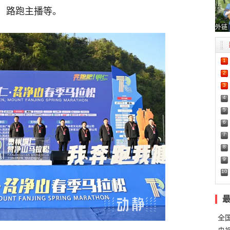
、路跑主播等。
外链
1
2
3
4
5
6
7
8
9
10
全