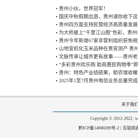
• 贵州小伙，世界冠军！
• 国庆中秋假期出游，贵州请你收下
• 贵州四方面支持民营经济高质量发展
• 为大桥披上“千里江山图”色彩，贵州
• 贵州今年新增67家非营利组织获免
• 山地宜机化玉米品种在贵安测产 贵
• 文脉传承让城市更有故事——贵州
• “多彩贵州欢乐购 助商惠民购物季”
• 贵州：特色产业结硕果，助农增收
• 2025年1至7月贵州电信业务总量完成2
关于我
Copyright © 2012-202
黔ICP备14000209号-2
|
互联网直播