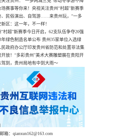
过
视关注贵州：“一多两减三免”带动冬季游不降
余场赛事等你来！央视关注贵州“村超”新赛季
“打响”
食、民俗演出、自驾游……来贵州玩，“一多
减三免”！
安新区：这一年，不一样！
州“村超”新赛季今日开启，62支队伍争夺20强
额
23年绿色制造名单公布 贵州35家单位入选绿
工厂
人民政府办公厅印发贵州省防范和处置非法集
工作实施细则
费开放！“多彩贵州”美术大赛雕塑展在贵阳开
持续至1月19日
水驾到，贵州局地有中到大雨～
箱：qianxun162@163.com