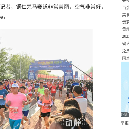
错
央
记者，铜仁梵马赛道非常美丽，空气非常好，
温
百
正式
美
与。
两
贵
贵
名
20
色
省
资
免
展，
雨
外链
举报邮