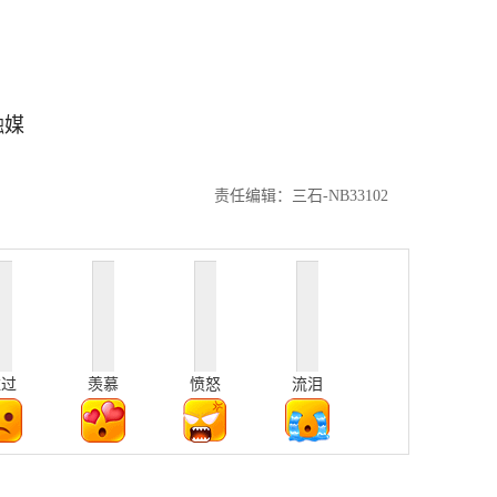
融媒
责任编辑：三石-NB33102
难过
羡慕
愤怒
流泪