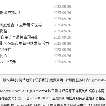
2025-09-26
这份消费提示！
2025-09-26
2025-09-26
桥旅融合3.0重新定义世界
2025-09-26
税资格
2025-09-26
州自主选育品种表现突出
2025-09-26
老街区在城市更新中焕发新活力
2025-09-26
即将开启
2025-09-26
暖民心
2025-09-26
79.2亿元
2025-09-26
们
|
版权声明
|
网站地图
|
联系我们
|
免责声明
|
黔讯网服务邮箱：gzyisaide@
2, www.qx162.com. All rights reserved.黔讯网 未经同意不得复制和镜像 |
本网
备案号：黔ILS备201708030002 |
互联网新闻信息服务从业培训资格证
举报邮箱：qianxun162@163.com |
违法和不良信息举报电话:15519583885