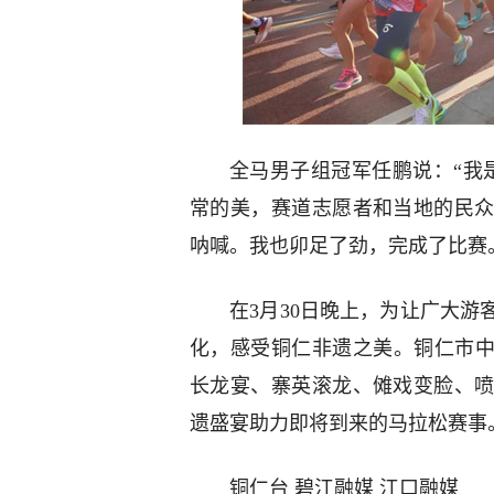
全马男子组冠军任鹏说：“我
常的美，赛道志愿者和当地的民
呐喊。我也卯足了劲，完成了比赛
在3月30日晚上，为让广大
化，感受铜仁非遗之美。铜仁市中
长龙宴、寨英滚龙、傩戏变脸、
遗盛宴助力即将到来的马拉松赛事
铜仁台 碧江融媒 江口融媒