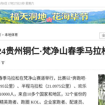
8月8日 17时27分22秒 星期六
育
>
本地体育
2024贵州铜仁·梵净山春季马
春季马拉松在梵净山赛道举行，比赛以“奔跑吧·
95公里）、半程马拉松（21.0975公里）、欢乐
0000人，来自10多个国家和地区，32个省份的
精英跑者、跑圈 KOL、企业家跑者、配速员、